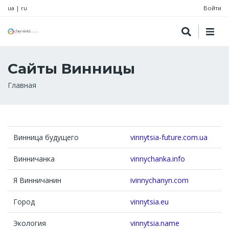
ua
|
ru
Войти
Сайты Винницы
Строка
Главная
навигации
Винница будущего
vinnytsia-future.com.ua
Винничанка
vinnychanka.info
Я Винничанин
ivinnychanyn.com
Город
vinnytsia.eu
Экология
vinnytsia.name