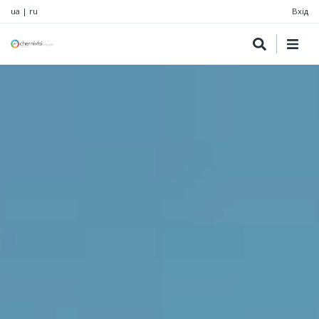
ua
|
ru
Вхід