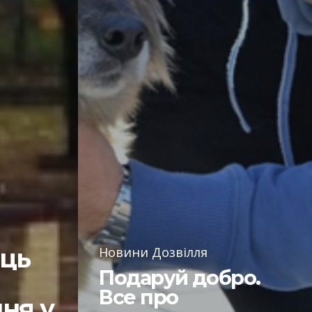
сць
Новини Дозвілля
Подаруй добро.
Все про
ння у