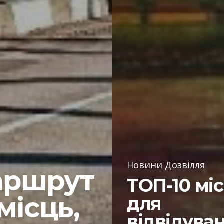
Новини Дозвілля
аршрут
ТОП-10 мі
місць,
для
відвідува