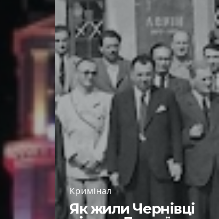
Кримінал
Як жили Чернівці