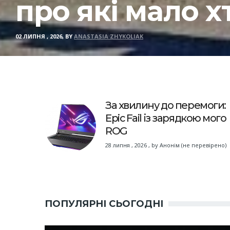
про які мало х
02 ЛИПНЯ , 2026, BY
ANASTASIA ZHYKOLIAK
За хвилину до перемоги:
Epic Fail із зарядкою мого
ROG
28 липня , 2026
,
by
Анонім (не перевірено)
ПОПУЛЯРНІ СЬОГОДНІ