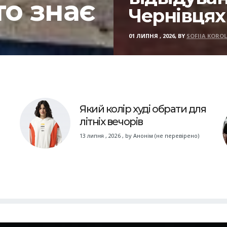
то знає
Чернівцях
01 ЛИПНЯ , 2026, BY
SOFIIA KOROL
Який колір худі обрати для
літніх вечорів
13 липня , 2026
,
by
Анонім (не перевірено)