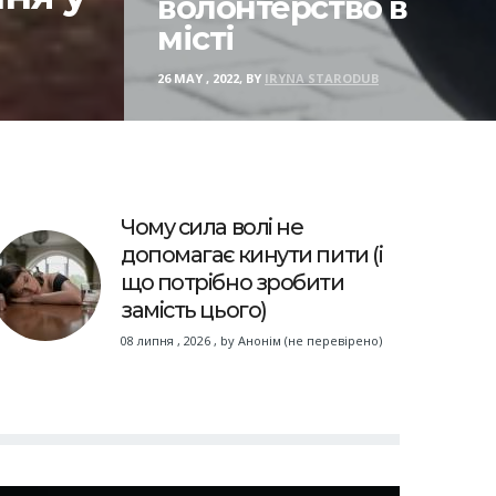
волонтерство в
місті
26 MAY , 2022, BY
IRYNA STARODUB
Чому сила волі не
допомагає кинути пити (і
що потрібно зробити
замість цього)
08 липня , 2026
,
by
Анонім (не перевірено)