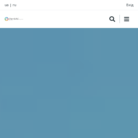
ua
|
ru
Вхід