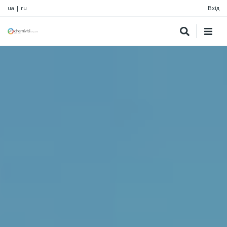
ua
|
ru
Вхід