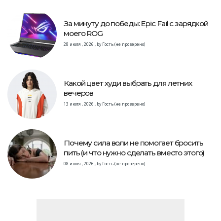
За минуту до победы: Epic Fail с зарядкой
моего ROG
28 июля , 2026
,
by
Гость (не проверено)
Какой цвет худи выбрать для летних
вечеров
13 июля , 2026
,
by
Гость (не проверено)
Почему сила воли не помогает бросить
пить (и что нужно сделать вместо этого)
08 июля , 2026
,
by
Гость (не проверено)