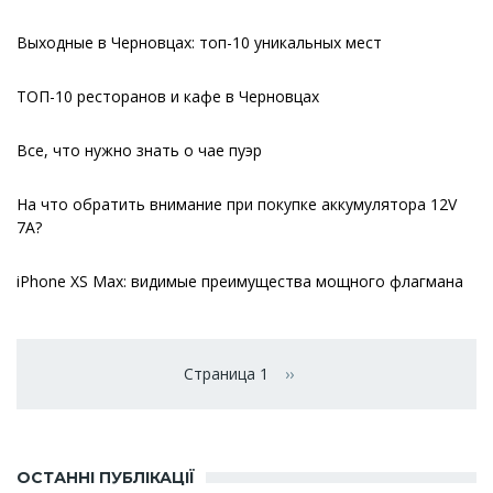
Выходные в Черновцах: топ-10 уникальных мест
ТОП-10 ресторанов и кафе в Черновцах
Все, что нужно знать о чае пуэр
На что обратить внимание при покупке аккумулятора 12V
7A?
iPhone XS Max: видимые преимущества мощного флагмана
Нумерация
страниц
Страница 1
››
Следующая страница
ОСТАННІ ПУБЛІКАЦІЇ