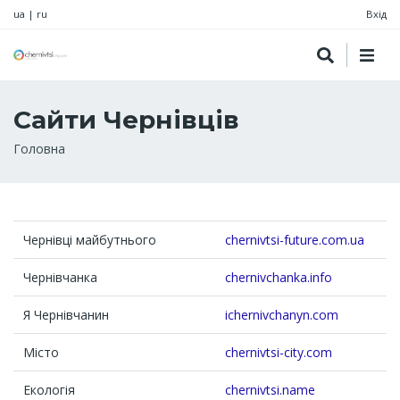
ua
|
ru
Вхід
Сайти Чернівців
Рядок
Головна
навіґації
Чернівці майбутнього
chernivtsi-future.com.ua
Чернівчанка
chernivchanka.info
Я Чернівчанин
ichernivchanyn.com
Місто
chernivtsi-city.com
Екологія
chernivtsi.name