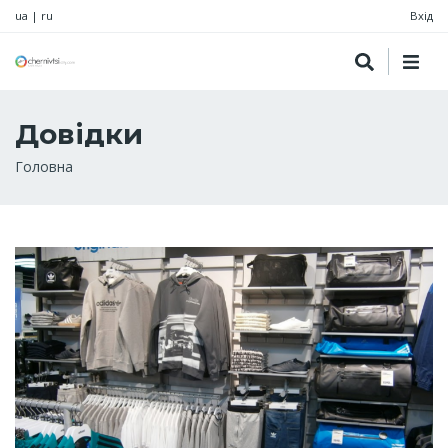
ua
|
ru
Вхід
Довідки
Рядок
Головна
навіґації