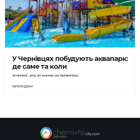
У Чернівцях побудують аквапарк:
де саме та коли
20 ЧЕРВНЯ , 2018
,
BY
АНОНІМ (НЕ ПЕРЕВІРЕНО)
ЧИТАТИ ДАЛІ