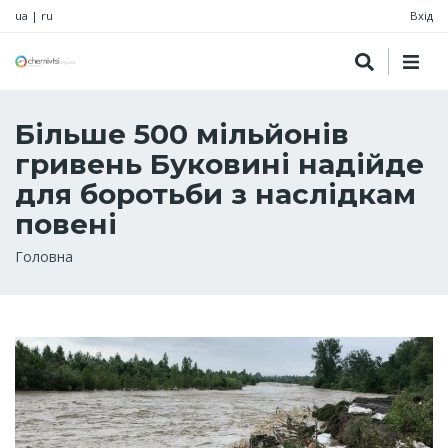
ua
|
ru
Вхід
Більше 500 мільйонів
гривень Буковині надійде
для боротьби з наслідкам
повені
Рядок
Головна
навіґації