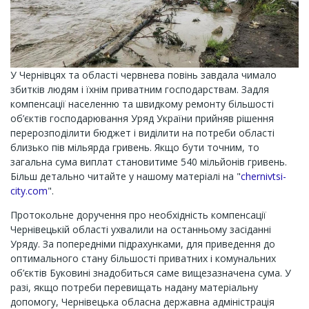
У Чернівцях та області червнева повінь завдала чимало
збитків людям і їхнім приватним господарствам. Задля
компенсації населенню та швидкому ремонту більшості
об’єктів господарювання Уряд України прийняв рішення
перерозподілити бюджет і виділити на потреби області
близько пів мільярда гривень. Якщо бути точним, то
загальна сума виплат становитиме 540 мільйонів гривень.
Більш детально читайте у нашому матеріалі на "
chernivtsi-
city.com
".
Протокольне доручення про необхідність компенсації
Чернівецькій області ухвалили на останньому засіданні
Уряду. За попередніми підрахунками, для приведення до
оптимального стану більшості приватних і комунальних
об’єктів Буковині знадобиться саме вищезазначена сума. У
разі, якщо потреби перевищать надану матеріальну
допомогу, Чернівецька обласна державна адміністрація