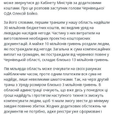
може звернутися до Кабінету Міністрів за додатковими
коштами. Про це розповів заступник голови Чернівецької
ОДА Олексій Бойко.
За його словами, першим траншем у нашу область надійшли
30 мільйонів бюджетних коштів, які виділив уряд на
ліквідацію наслідків негоди. Частину з них витратили на
виготовлення необхідних проектно-кошторисних
документацій. А майже 10 мільйонів гривень роздали людям,
які постраждали від негоди. Загальна ж сума компенсаційних
виплат на громадян, які постраждали від червневої повені у
Чернівецькій області, складає близько 13 мільйонів гривень.
Пів мільярда область може очікувати на своїх рахунках
найближчим часом, проте одним платежем вся сума не
надійде, лише невеликими шматочками. Так, на черзі другий
транш з Уряду розміром близько 3 мільйонів гривень. В
обласній адміністрації очікують, що вже десь у понеділок ці
гроші надійдуть і протягом наступного тижня їх зможуть
компенсувати людям, щоб ті мали змогу звести до мінімуму
завдані повінню збитки. Жодних додаткових обстежень чи
документів не потрібно, адже реєстри уже сформовані і