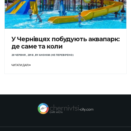
У Чернівцях побудують аквапарк:
де саме та коли
20 ЧЕРВНЯ , 2018
,
BY
АНОНІМ (НЕ ПЕРЕВІРЕНО)
ЧИТАТИ ДАЛІ