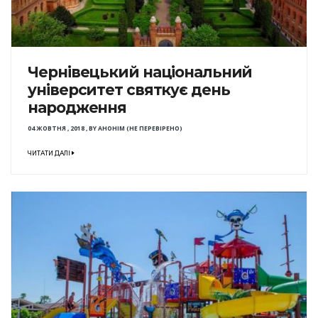
Чернівецький національний
університет святкує день
народження
04 ЖОВТНЯ , 2018
,
BY
АНОНІМ (НЕ ПЕРЕВІРЕНО)
ЧИТАТИ ДАЛІ