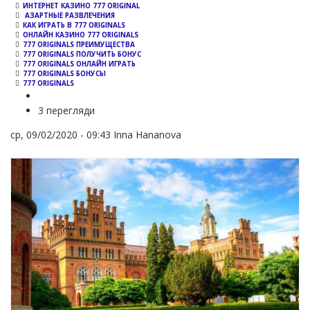
ИНТЕРНЕТ КАЗИНО 777 ORIGINAL
АЗАРТНЫЕ РАЗВЛЕЧЕНИЯ
КАК ИГРАТЬ В 777 ORIGINALS
ОНЛАЙН КАЗИНО 777 ORIGINALS
777 ORIGINALS ПРЕИМУЩЕСТВА
777 ORIGINALS ПОЛУЧИТЬ БОНУС
777 ORIGINALS ОНЛАЙН ИГРАТЬ
777 ORIGINALS БОНУСЫ
777 ORIGINALS
3 перегляди
ср, 09/02/2020 - 09:43
Inna Hananova