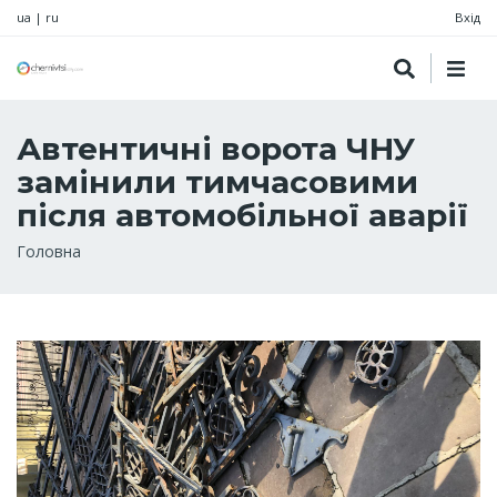
ua
|
ru
Вхід
Автентичні ворота ЧНУ
замінили тимчасовими
після автомобільної аварії
Рядок
Головна
навіґації