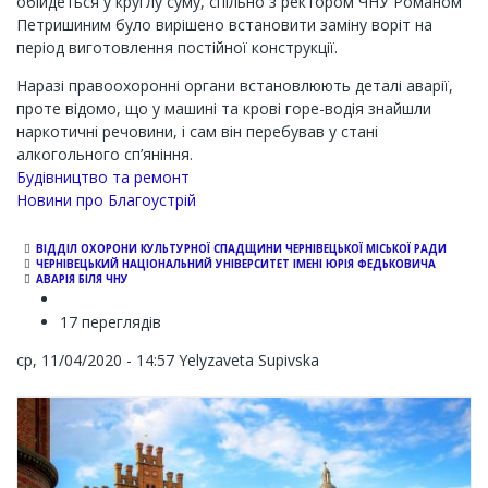
обійдеться у круглу суму, спільно з ректором ЧНУ Романом
Петришиним було вирішено встановити заміну воріт на
період виготовлення постійної конструкції.
Наразі правоохоронні органи встановлюють деталі аварії,
проте відомо, що у машині та крові горе-водія знайшли
наркотичні речовини, і сам він перебував у стані
алкогольного сп’яніння.
Будівництво та ремонт
Новини про Благоустрій
ВІДДІЛ ОХОРОНИ КУЛЬТУРНОЇ СПАДЩИНИ ЧЕРНІВЕЦЬКОЇ МІСЬКОЇ РАДИ
ЧЕРНІВЕЦЬКИЙ НАЦІОНАЛЬНИЙ УНІВЕРСИТЕТ ІМЕНІ ЮРІЯ ФЕДЬКОВИЧА
АВАРІЯ БІЛЯ ЧНУ
17 переглядів
ср, 11/04/2020 - 14:57
Yelyzaveta Supivska