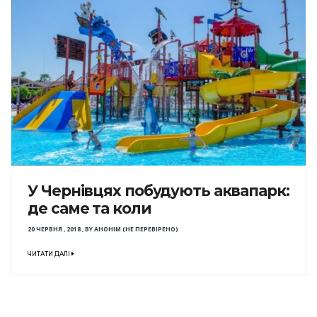
У Чернівцях побудують аквапарк:
де саме та коли
20 ЧЕРВНЯ , 2018
,
BY
АНОНІМ (НЕ ПЕРЕВІРЕНО)
ЧИТАТИ ДАЛІ