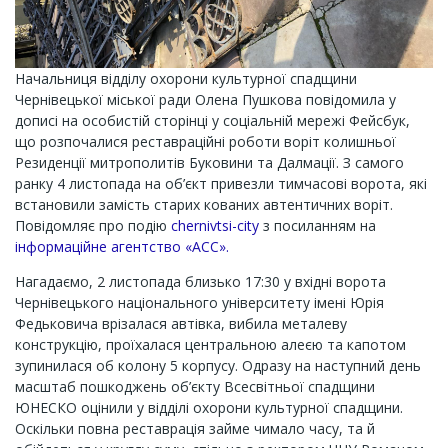
Начальниця відділу охорони культурної спадщини
Чернівецької міської ради Олена Пушкова повідомила у
дописі на особистій сторінці у соціальній мережі Фейсбук,
що розпочалися реставраційні роботи воріт колишньої
Резиденції митрополитів Буковини та Далмації. З самого
ранку 4 листопада на об’єкт привезли тимчасові ворота, які
встановили замість старих кованих автентичних воріт.
Повідомляє про подію
chernivtsi-city
з посиланням на
інформаційне агентство «АСС».
Нагадаємо, 2 листопада близько 17:30 у вхідні ворота
Чернівецького національного університету імені Юрія
Федьковича врізалася автівка, вибила металеву
конструкцію, проїхалася центральною алеєю та капотом
зупинилася об колону 5 корпусу. Одразу на наступний день
масштаб пошкоджень об’єкту Всесвітньої спадщини
ЮНЕСКО оцінили у відділі охорони культурної спадщини.
Оскільки повна реставрація займе чимало часу, та й