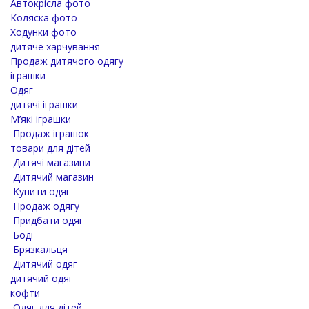
Автокрісла фото
Коляска фото
Ходунки фото
дитяче харчування
Продаж дитячого одягу
іграшки
Одяг
дитячі іграшки
М’які іграшки
Продаж іграшок
товари для дітей
Дитячі магазини
Дитячий магазин
Купити одяг
Продаж одягу
Придбати одяг
Боді
Брязкальця
Дитячий одяг
дитячий одяг
кофти
Одяг для дітей