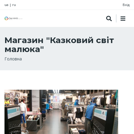
ua
|
ru
Вхід
Магазин "Казковий світ
малюка"
Рядок
Головна
навіґації