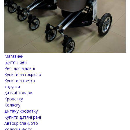
Магазини
Дитячі речі
Речі для малечі
Купити автокрісло
Купити ліжечко
ходунки
дитячі товари
Кроватку
Коляску
Дитячу кроватку
Купити дитячі речі
Автокрісла фото
Коляска фото