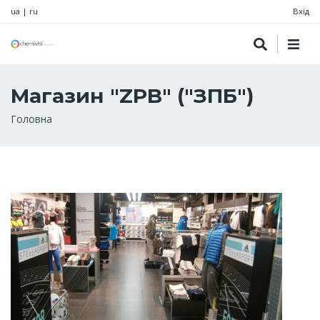
ua
|
ru
Вхід
Магазин "ZPB" ("ЗПБ")
Рядок
Головна
навіґації