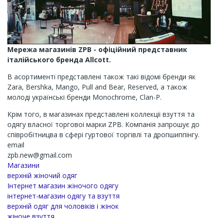
Мережа магазинів ZPB - офіційний представник
італійського бренда Allcott.
В асортименті представлені також такі відомі бренди як
Zara, Bershka, Mango, Pull and Bear, Reserved, а також
молоді українські бренди Monochrome, Clan-P.
Крім того, в магазинах представлені коллекціі взуття та
одягу власної торговоі марки ZPB. Компанія запрошує до
співробітницва в сфері гуртової торгівлі та дропшиппінгу.
email
zpb.new@gmail.com
Магазини
верхній жіночий одяг
Інтернет магазин жіночого одягу
інтернет-магазин одягу та взуття
верхній одяг для чоловіків і жінок
жіноче взуття