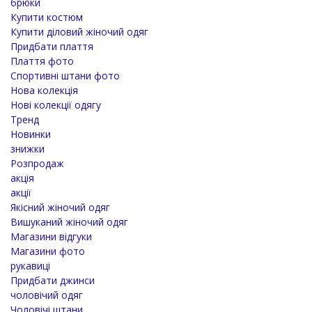
брюки
Купити костюм
Купити діловий жіночий одяг
Придбати плаття
Плаття фото
Спортивні штани фото
Нова колекція
Нові колекції одягу
Тренд
Новинки
знижки
Розпродаж
акція
акції
Якісний жіночий одяг
Вишуканий жіночий одяг
Магазини відгуки
Магазини фото
рукавиці
Придбати джинси
чоловічий одяг
Чоловічі штани