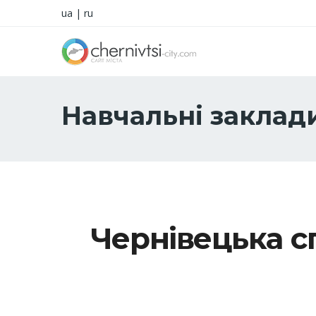
ua
|
ru
Навчальні заклад
Чернівецька с