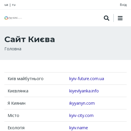
ua
|
ru
Вхід
Сайт Києва
Рядок
Головна
навіґації
Київ майбутнього
kyiv-future.com.ua
Києвлянка
kiyevlyanka.info
Я Киянин
ikyyanyn.com
Місто
kyiv-city.com
Екологія
kyiv.name