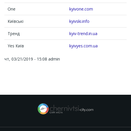
One
kyivone.com
Київські
kyivski.info
Тренд
kyiv-trend.in.ua
Yes Київ
kyivyes.com.ua
чт, 03/21/2019 - 15:08
admin