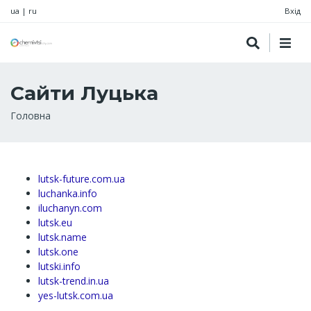
ua
|
ru
Вхід
Сайти Луцька
Рядок
Головна
навіґації
lutsk-future.com.ua
luchanka.info
iluchanyn.com
lutsk.eu
lutsk.name
lutsk.one
lutski.info
lutsk-trend.in.ua
yes-lutsk.com.ua