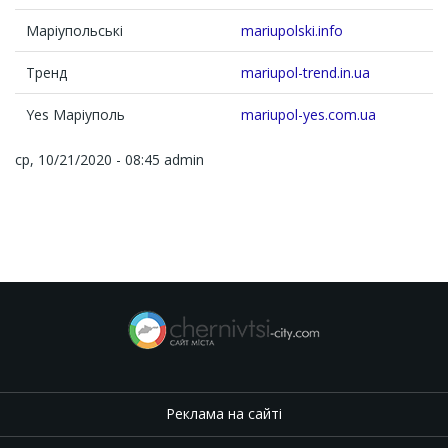
Маріупольські
mariupolski.info
Тренд
mariupol-trend.in.ua
Yes Маріуполь
mariupol-yes.com.ua
ср, 10/21/2020 - 08:45
admin
Реклама на сайті