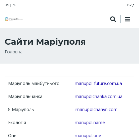
ua
|
ru
Вхід
Сайти Маріуполя
Рядок
Головна
навіґації
Маріуполь майбутнього
mariupol-future.com.ua
Маріупольчанка
mariupolchanka.com.ua
Я Маріуполь
imariupolchanyn.com
Екологія
mariupol.name
One
mariupol.one