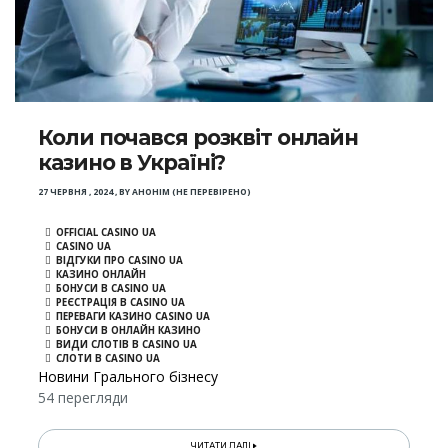
Коли почався розквіт онлайн
казино в Україні?
27 ЧЕРВНЯ , 2024
,
BY
АНОНІМ (НЕ ПЕРЕВІРЕНО)
OFFICIAL CASINO UA
CASINO UA
ВІДГУКИ ПРО CASINO UA
КАЗИНО ОНЛАЙН
БОНУСИ В CASINO UA
РЕЄСТРАЦІЯ В CASINO UA
ПЕРЕВАГИ КАЗИНО CASINO UA
БОНУСИ В ОНЛАЙН КАЗИНО
ВИДИ СЛОТІВ В CASINO UA
СЛОТИ В CASINO UA
Новини Грального бізнесу
54 перегляди
ЧИТАТИ ДАЛІ