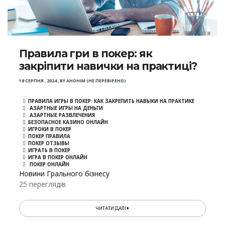
Правила гри в покер: як
закріпити навички на практиці?
19 СЕРПНЯ , 2024
,
BY
АНОНІМ (НЕ ПЕРЕВІРЕНО)
ПРАВИЛА ИГРЫ В ПОКЕР: КАК ЗАКРЕПИТЬ НАВЫКИ НА ПРАКТИКЕ
АЗАРТНЫЕ ИГРЫ НА ДЕНЬГИ
АЗАРТНЫЕ РАЗВЛЕЧЕНИЯ
БЕЗОПАСНОЕ КАЗИНО ОНЛАЙН
ИГРОКИ В ПОКЕР
ПОКЕР ПРАВИЛА
ПОКЕР ОТЗЫВЫ
ИГРАТЬ В ПОКЕР
ИГРА В ПОКЕР ОНЛАЙН
ПОКЕР ОНЛАЙН
Новини Грального бізнесу
25 переглядів
ЧИТАТИ ДАЛІ