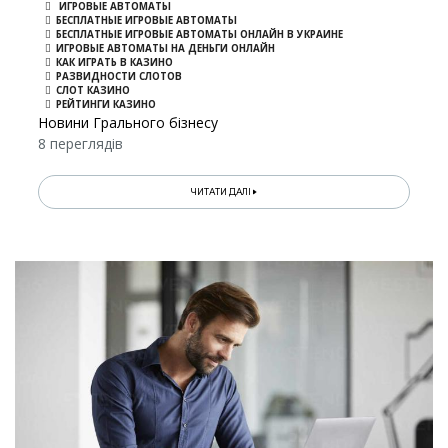
ИГРОВЫЕ АВТОМАТЫ
БЕСПЛАТНЫЕ ИГРОВЫЕ АВТОМАТЫ
БЕСПЛАТНЫЕ ИГРОВЫЕ АВТОМАТЫ ОНЛАЙН В УКРАИНЕ
ИГРОВЫЕ АВТОМАТЫ НА ДЕНЬГИ ОНЛАЙН
КАК ИГРАТЬ В КАЗИНО
РАЗВИДНОСТИ СЛОТОВ
СЛОТ КАЗИНО
РЕЙТИНГИ КАЗИНО
Новини Грального бізнесу
8 переглядів
ЧИТАТИ ДАЛІ