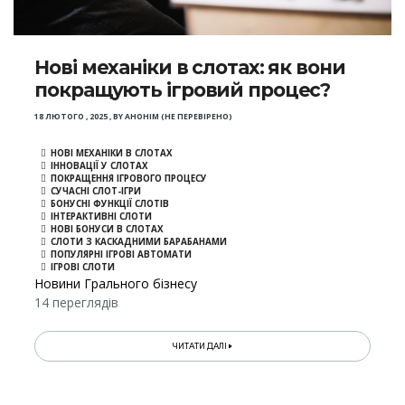
Нові механіки в слотах: як вони
покращують ігровий процес?
18 ЛЮТОГО , 2025
,
BY
АНОНІМ (НЕ ПЕРЕВІРЕНО)
НОВІ МЕХАНІКИ В СЛОТАХ
ІННОВАЦІЇ У СЛОТАХ
ПОКРАЩЕННЯ ІГРОВОГО ПРОЦЕСУ
СУЧАСНІ СЛОТ-ІГРИ
БОНУСНІ ФУНКЦІЇ СЛОТІВ
ІНТЕРАКТИВНІ СЛОТИ
НОВІ БОНУСИ В СЛОТАХ
СЛОТИ З КАСКАДНИМИ БАРАБАНАМИ
ПОПУЛЯРНІ ІГРОВІ АВТОМАТИ
ІГРОВІ СЛОТИ
Новини Грального бізнесу
14 переглядів
ЧИТАТИ ДАЛІ