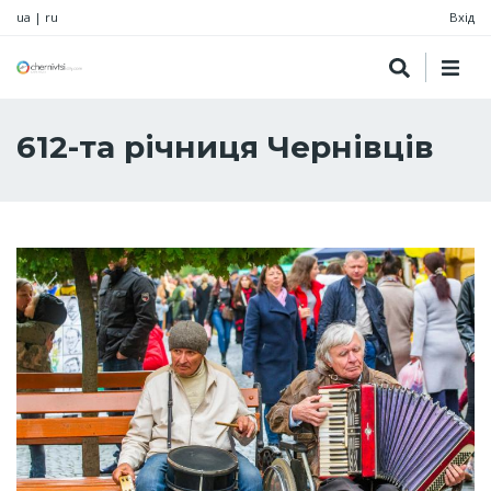
ua
|
ru
Вхід
612-та річниця Чернівців