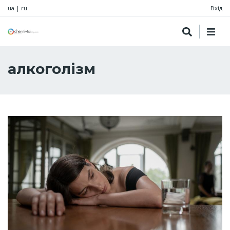
ua
|
ru
Вхід
алкоголізм