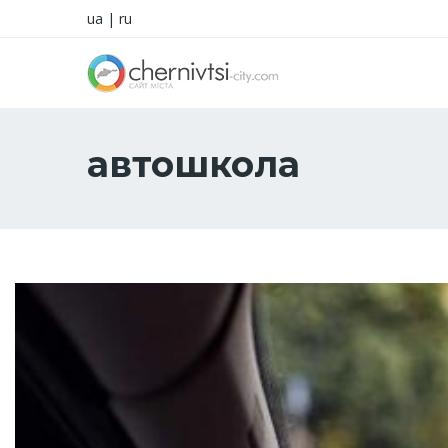
ua
|
ru
автошкола