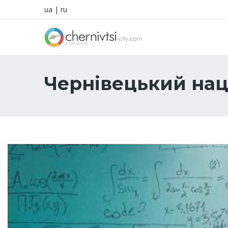
ua
|
ru
Чернівецький нац