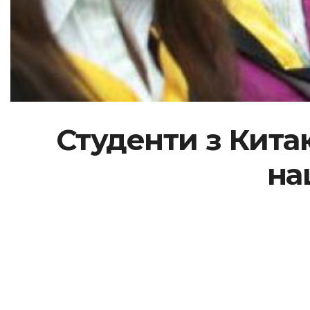
Студенти з Кита
на