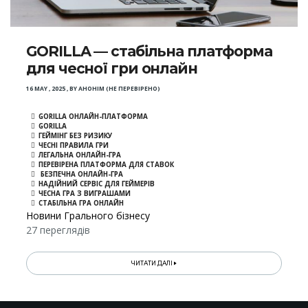
GORILLA — стабільна платформа
для чесної гри онлайн
16 MAY , 2025
,
BY
АНОНІМ (НЕ ПЕРЕВІРЕНО)
GORILLA ОНЛАЙН-ПЛАТФОРМА
GORILLA
ГЕЙМІНГ БЕЗ РИЗИКУ
ЧЕСНІ ПРАВИЛА ГРИ
ЛЕГАЛЬНА ОНЛАЙН-ГРА
ПЕРЕВІРЕНА ПЛАТФОРМА ДЛЯ СТАВОК
БЕЗПЕЧНА ОНЛАЙН-ГРА
НАДІЙНИЙ СЕРВІС ДЛЯ ГЕЙМЕРІВ
ЧЕСНА ГРА З ВИГРАШАМИ
СТАБІЛЬНА ГРА ОНЛАЙН
Новини Грального бізнесу
27 переглядів
ЧИТАТИ ДАЛІ