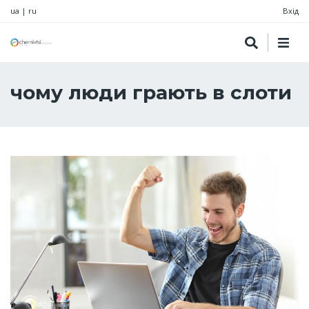
ua
|
ru
Вхід
чому люди грають в слоти