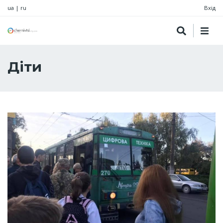
ua
|
ru
Вхід
Діти