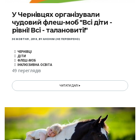
У Чернівцях організували
чудовий флеш-моб "Всі діти -
рівні! Всі - талановиті!"
30 ЖОВТНЯ , 2018
,
BY
АНОНІМ (НЕ ПЕРЕВІРЕНО)
ЧЕРНІВЦІ
ДІТИ
ФЛЕШ-МОБ
ІНКЛЮЗИВНА ОСВІТА
49 переглядів
ЧИТАТИ ДАЛІ