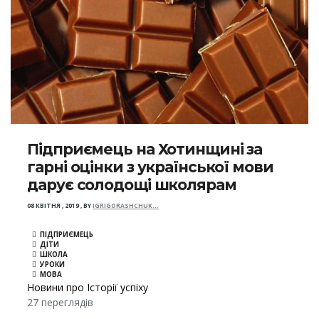
Підприємець на Хотинщині за
гарні оцінки з української мови
дарує солодощі школярам
08 КВІТНЯ , 2019
,
BY
IGRIGORASHCHUK…
ПІДПРИЄМЕЦЬ
ДІТИ
ШКОЛА
УРОКИ
МОВА
Новини про Історії успіху
27 переглядів