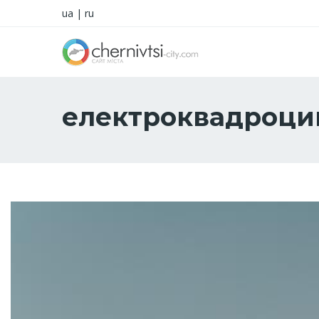
ua
|
ru
електроквадроци