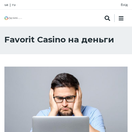
ua
|
ru
Вхід
Favorit Casino на деньги