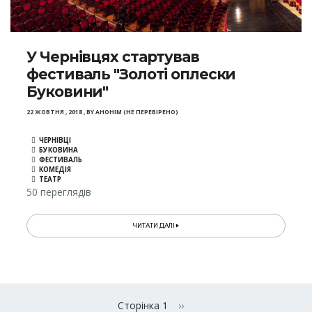
У Чернівцях стартував
фестиваль "Золоті оплески
Буковини"
22 ЖОВТНЯ , 2018
,
BY
АНОНІМ (НЕ ПЕРЕВІРЕНО)
ЧЕРНІВЦІ
БУКОВИНА
ФЕСТИВАЛЬ
КОМЕДІЯ
ТЕАТР
50 переглядів
ЧИТАТИ ДАЛІ
Розбивка
на
Сторінка 1
››
Наступна сторінка