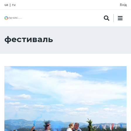
ua
|
ru
Вхід
фестиваль