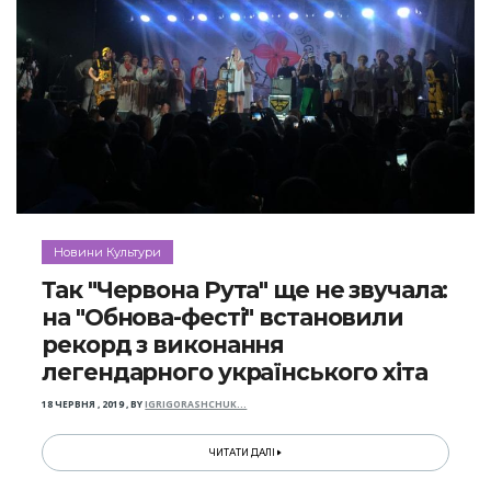
Новини Культури
Так "Червона Рута" ще не звучала:
на "Обнова-фесті" встановили
рекорд з виконання
легендарного українського хіта
18 ЧЕРВНЯ , 2019
,
BY
IGRIGORASHCHUK…
ЧИТАТИ ДАЛІ