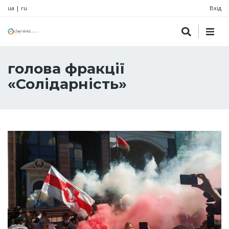
ua
|
ru
Вхід
голова фракції
«Солідарність»