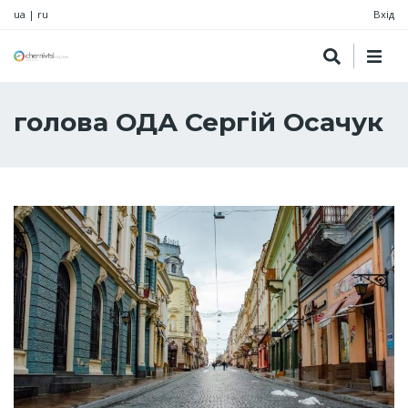
ua
|
ru
Вхід
голова ОДА Сергій Осачук