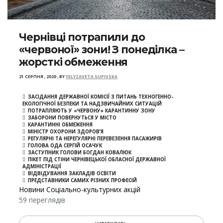
Чернівці потрапили до
«червоної» зони! З понеділка –
жорсткі обмеження
21 СЕРПНЯ , 2020
,
BY
YELYZAVETA SUPIVSKA
ЗАСІДАННЯ ДЕРЖАВНОЇ КОМІСІЇ З ПИТАНЬ ТЕХНОГЕННО-
ЕКОЛОГІЧНОЇ БЕЗПЕКИ ТА НАДЗВИЧАЙНИХ СИТУАЦІЙ
ПОТРАПЛЯЮТЬ У «ЧЕРВОНУ» КАРАНТИННУ ЗОНУ
ЗАБОРОНИ ПОВЕРНУТЬСЯ У МІСТО
КАРАНТИННІ ОБМЕЖЕННЯ
МІНІСТР ОХОРОНИ ЗДОРОВ’Я
РЕГУЛЯРНІ ТА НЕРЕГУЛЯРНІ ПЕРЕВЕЗЕННЯ ПАСАЖИРІВ
ГОЛОВА ОДА СЕРГІЙ ОСАЧУК
ЗАСТУПНИК ГОЛОВИ БОГДАН КОВАЛЮК
ПІКЕТ ПІД СТІНИ ЧЕРНІВЕЦЬКОЇ ОБЛАСНОЇ ДЕРЖАВНОЇ
АДМІНІСТРАЦІЇ
ВІДВІДУВАННЯ ЗАКЛАДІВ ОСВІТИ
ПРЕДСТАВНИКИ САМИХ РІЗНИХ ПРОФЕСІЙ
Новини Соціально-культурних акцій
59 переглядів