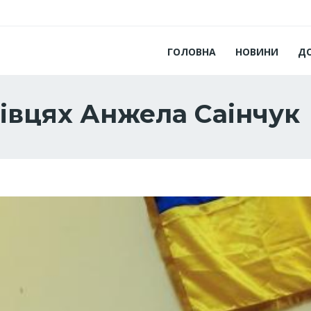
ГОЛОВНА
НОВИНИ
Д
нівцях Анжела Саінчук