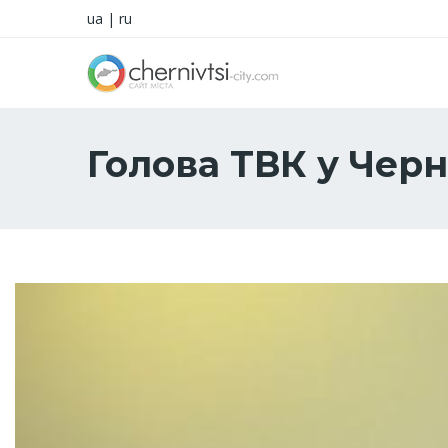
ua
|
ru
Голова ТВК у Чер