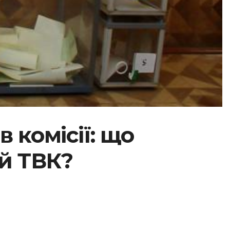
в комісії: що
ій ТВК?