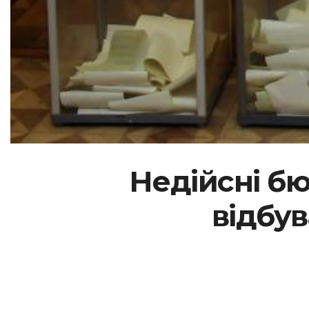
Недійсні бюл
відбув