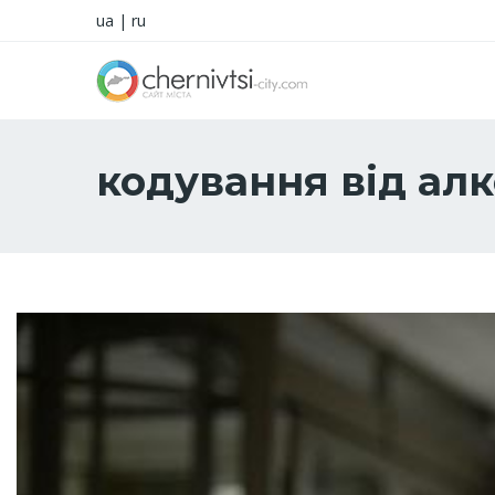
ua
|
ru
кодування від алк