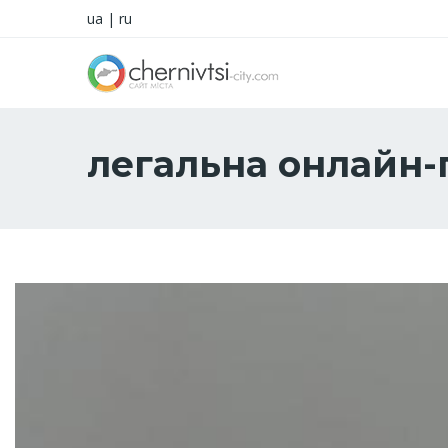
ua
|
ru
легальна онлайн-