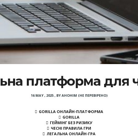
ьна платформа для 
16 MAY , 2025
,
BY
АНОНІМ (НЕ ПЕРЕВІРЕНО)
GORILLA ОНЛАЙН-ПЛАТФОРМА
GORILLA
ГЕЙМІНГ БЕЗ РИЗИКУ
ЧЕСНІ ПРАВИЛА ГРИ
ЛЕГАЛЬНА ОНЛАЙН-ГРА