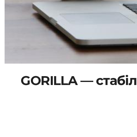
GORILLA — стабіл