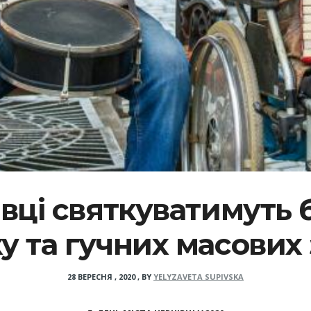
івці святкуватимуть 
у та гучних масових 
28 ВЕРЕСНЯ , 2020
,
BY
YELYZAVETA SUPIVSKA