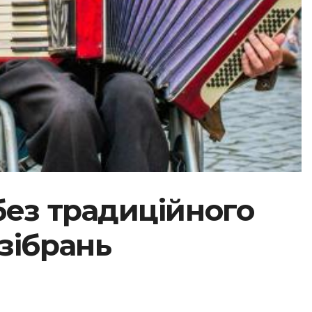
без традиційного
зібрань