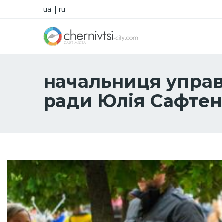
ua
|
ru
начальниця управ
ради Юлія Сафтен