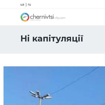
ua
|
ru
Ні капітуляції