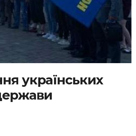
ння українських
 держави