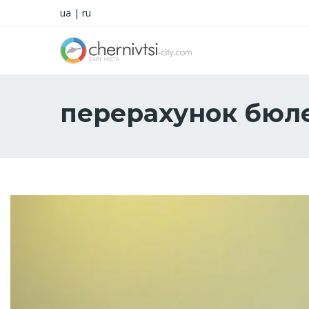
ua
|
ru
перерахунок бюле