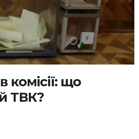
в комісії: що
ій ТВК?