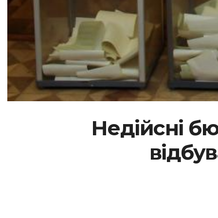
Недійсні бюл
відбув