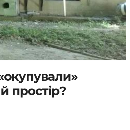
 «окупували»
й простір?