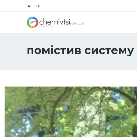
ua
|
ru
помістив систему