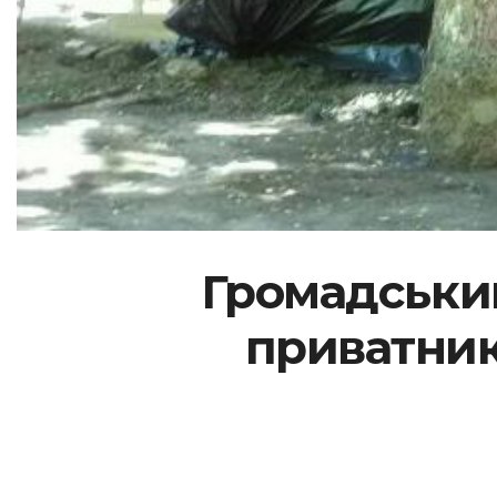
Громадський
приватник