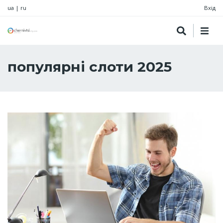
ua
|
ru
Вхід
популярні слоти 2025