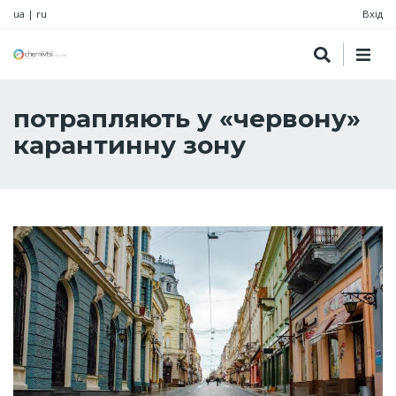
ua
|
ru
Вхід
потрапляють у «червону»
карантинну зону