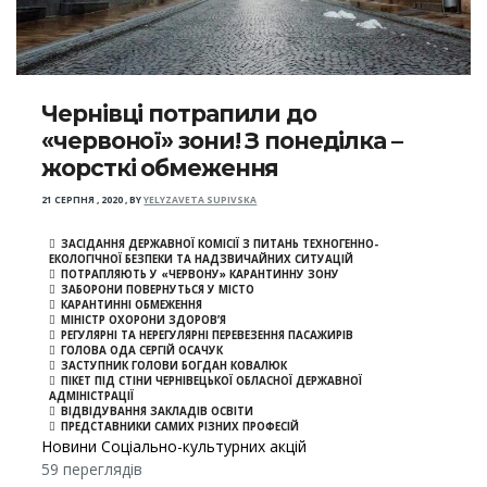
Чернівці потрапили до
«червоної» зони! З понеділка –
жорсткі обмеження
21 СЕРПНЯ , 2020
,
BY
YELYZAVETA SUPIVSKA
ЗАСІДАННЯ ДЕРЖАВНОЇ КОМІСІЇ З ПИТАНЬ ТЕХНОГЕННО-
ЕКОЛОГІЧНОЇ БЕЗПЕКИ ТА НАДЗВИЧАЙНИХ СИТУАЦІЙ
ПОТРАПЛЯЮТЬ У «ЧЕРВОНУ» КАРАНТИННУ ЗОНУ
ЗАБОРОНИ ПОВЕРНУТЬСЯ У МІСТО
КАРАНТИННІ ОБМЕЖЕННЯ
МІНІСТР ОХОРОНИ ЗДОРОВ’Я
РЕГУЛЯРНІ ТА НЕРЕГУЛЯРНІ ПЕРЕВЕЗЕННЯ ПАСАЖИРІВ
ГОЛОВА ОДА СЕРГІЙ ОСАЧУК
ЗАСТУПНИК ГОЛОВИ БОГДАН КОВАЛЮК
ПІКЕТ ПІД СТІНИ ЧЕРНІВЕЦЬКОЇ ОБЛАСНОЇ ДЕРЖАВНОЇ
АДМІНІСТРАЦІЇ
ВІДВІДУВАННЯ ЗАКЛАДІВ ОСВІТИ
ПРЕДСТАВНИКИ САМИХ РІЗНИХ ПРОФЕСІЙ
Новини Соціально-культурних акцій
59 переглядів