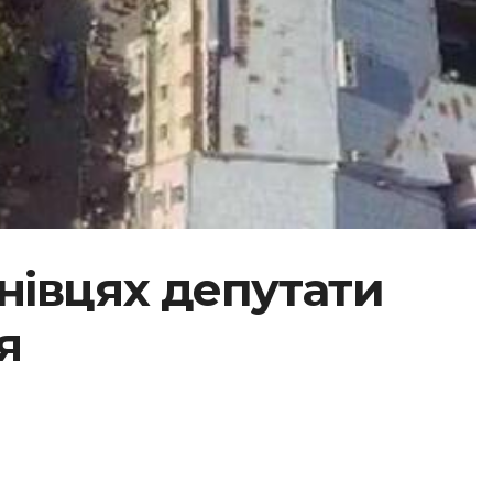
нівцях депутати
я