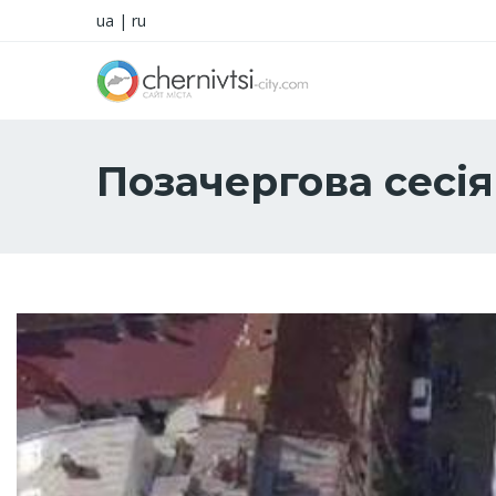
ua
|
ru
Позачергова сесія