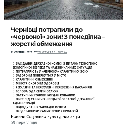
Чернівці потрапили до
«червоної» зони! З понеділка –
жорсткі обмеження
21 СЕРПНЯ , 2020
,
BY
YELYZAVETA SUPIVSKA
ЗАСІДАННЯ ДЕРЖАВНОЇ КОМІСІЇ З ПИТАНЬ ТЕХНОГЕННО-
ЕКОЛОГІЧНОЇ БЕЗПЕКИ ТА НАДЗВИЧАЙНИХ СИТУАЦІЙ
ПОТРАПЛЯЮТЬ У «ЧЕРВОНУ» КАРАНТИННУ ЗОНУ
ЗАБОРОНИ ПОВЕРНУТЬСЯ У МІСТО
КАРАНТИННІ ОБМЕЖЕННЯ
МІНІСТР ОХОРОНИ ЗДОРОВ’Я
РЕГУЛЯРНІ ТА НЕРЕГУЛЯРНІ ПЕРЕВЕЗЕННЯ ПАСАЖИРІВ
ГОЛОВА ОДА СЕРГІЙ ОСАЧУК
ЗАСТУПНИК ГОЛОВИ БОГДАН КОВАЛЮК
ПІКЕТ ПІД СТІНИ ЧЕРНІВЕЦЬКОЇ ОБЛАСНОЇ ДЕРЖАВНОЇ
АДМІНІСТРАЦІЇ
ВІДВІДУВАННЯ ЗАКЛАДІВ ОСВІТИ
ПРЕДСТАВНИКИ САМИХ РІЗНИХ ПРОФЕСІЙ
Новини Соціально-культурних акцій
59 переглядів