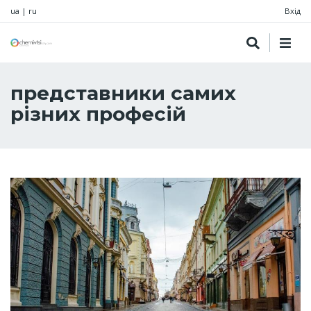
ua
|
ru
Вхід
представники самих
різних професій