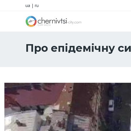
ua
|
ru
Про епідемічну си