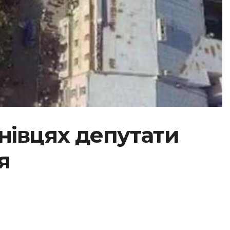
нівцях депутати
я