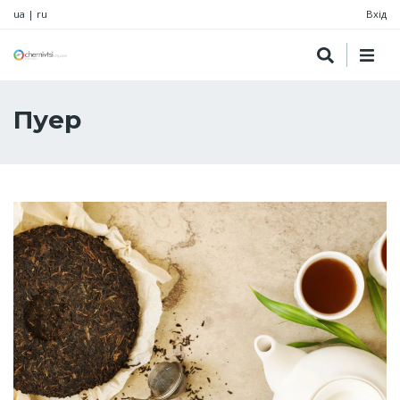
ua
|
ru
Вхід
Пуер