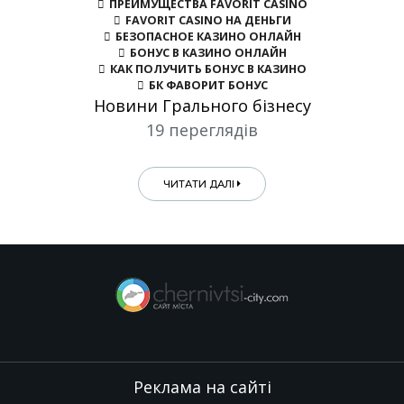
ПРЕИМУЩЕСТВА FAVORIT CASINO
FAVORIT CASINO НА ДЕНЬГИ
БЕЗОПАСНОЕ КАЗИНО ОНЛАЙН
БОНУС В КАЗИНО ОНЛАЙН
КАК ПОЛУЧИТЬ БОНУС В КАЗИНО
БК ФАВОРИТ БОНУС
Новини Грального бізнесу
19 переглядів
ЧИТАТИ ДАЛІ
Реклама на сайті