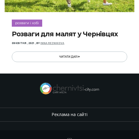
розваги і хобі
Розваги для малят у Чернівцях
09 КВІТНЯ , 2021
,
BY
INNA REZNIKOVA
ЧИТАТИ ДАЛІ
Реклама на сайті
.
,
.
,
.