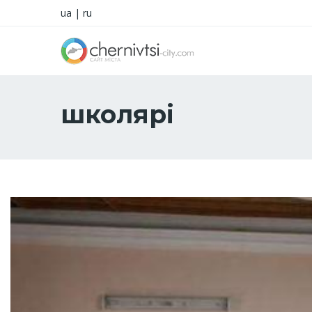
ua
|
ru
школярі