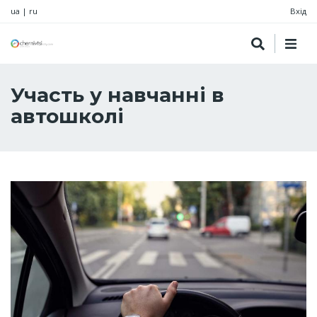
ua
|
ru
Вхід
Участь у навчанні в
автошколі