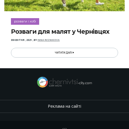
розваги і хобі
Розваги для малят у Чернівцях
09 КВІТНЯ , 2021
,
BY
INNA REZNIKOVA
ЧИТАТИ ДАЛІ
Реклама на сайті
.
,
.
,
.