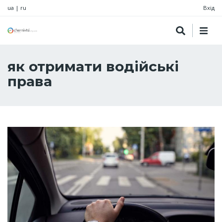
ua
|
ru
Вхід
як отримати водійські
права