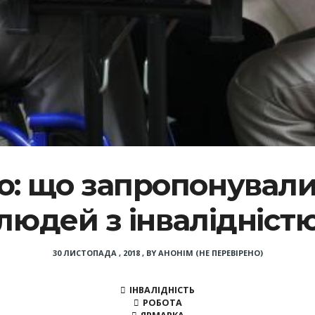
аю: що запропонували
людей з інвалідніст
30 ЛИСТОПАДА , 2018
,
BY
АНОНІМ (НЕ ПЕРЕВІРЕНО)
ІНВАЛІДНІСТЬ
РОБОТА